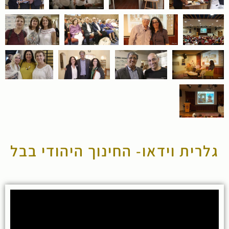
גלרית וידאו- החינוך היהודי בבל