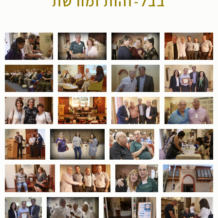
בבל-זהות ומורשת