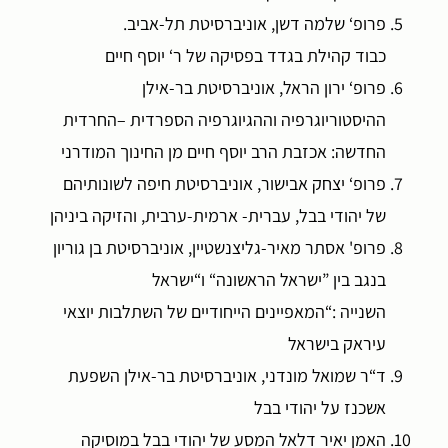
פרופ‘ שלמה דשן, אוניברסיטת תל-אביב.
כבוד קהילת בגדד בפסיקה של ר‘ יוסף חיים
פרופ‘ ירון הראל, אוניברסיטת בר-אילן
ההיסטוריוגרפיה וההגיוגרפיה הספרדית
–
החרדית
החדשה: אכזבת הרב יוסף חיים מן החינוך המודרני
פרופ‘ יצחק אבישור, אוניברסיטת חיפה לשונותיהם
של יהודי בבל, עברית- ארמית-ערבית, והזיקה ביניהן
פרופ' אסתר מאיר-גליצנשטיין, אוניברסיטת בן גוריון
בנגב בין ”ישראל הראשונה“ ו“ישראל
השנייה
“:
המאפיינים הייחודיים של השתלבות יוצאי
עיראק בישראל
ד“ר שמואל מונדני, אוניברסיטת בר-אילן השפעת
אשכנז על יהודי בבל
האמן יאיר דלאל המסע של יהודי בבל במוסיקה